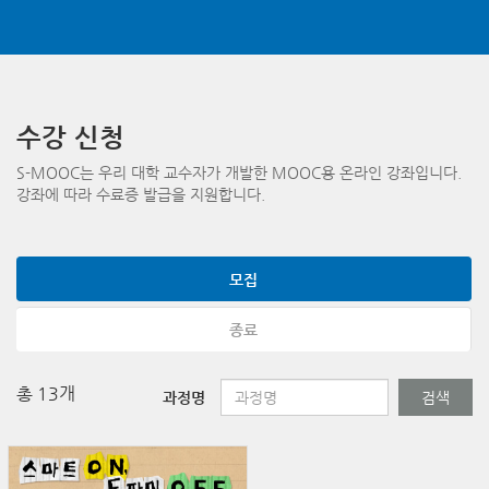
메
인
수강 신청
콘
S-MOOC는 우리 대학 교수자가 개발한 MOOC용 온라인 강좌입니다.
텐
강좌에 따라 수료증 발급을 지원합니다.
츠
로
건
너
모집
뛰
기
종료
총 13개
과정명
검색